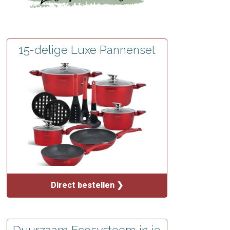
15-delige Luxe Pannenset
Direct bestellen ❯
Duurzaam Ecosysteem in je