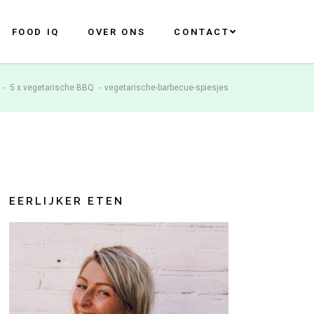
FOOD IQ
OVER ONS
CONTACT
-
5 x vegetarische BBQ
-
vegetarische-barbecue-spiesjes
EERLIJKER ETEN