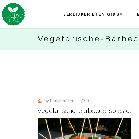
EERLIJKER ETEN GIDS
Vegetarische-Barbec
by
EerlijkerEten
0
vegetarische-barbecue-spiesjes