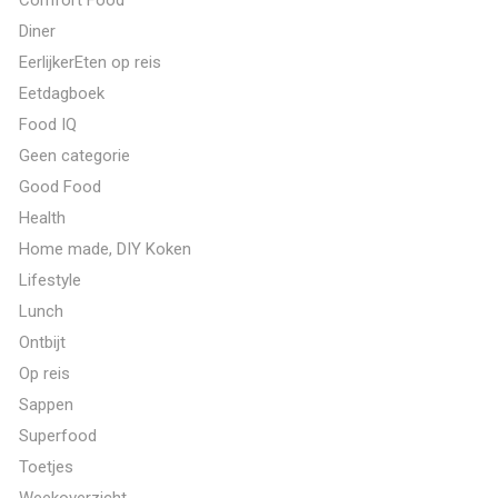
Diner
EerlijkerEten op reis
Eetdagboek
Food IQ
Geen categorie
Good Food
Health
Home made, DIY Koken
Lifestyle
Lunch
Ontbijt
Op reis
Sappen
Superfood
Toetjes
Weekoverzicht