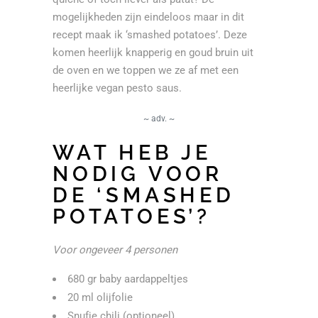
mogelijkheden zijn eindeloos maar in dit
recept maak ik ‘smashed potatoes’. Deze
komen heerlijk knapperig en goud bruin uit
de oven en we toppen we ze af met een
heerlijke vegan pesto saus.
~ adv. ~
WAT HEB JE
NODIG VOOR
DE ‘SMASHED
POTATOES’?
Voor ongeveer 4 personen
680 gr baby aardappeltjes
20 ml olijfolie
Snufje chili (optioneel)