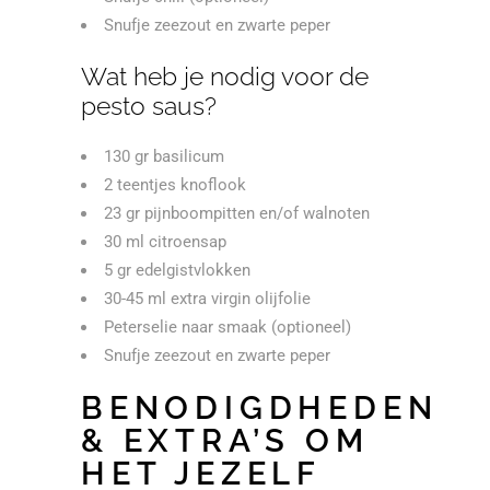
Snufje zeezout en zwarte peper
Wat heb je nodig voor de
pesto saus?
130 gr basilicum
2 teentjes knoflook
23 gr pijnboompitten en/of walnoten
30 ml citroensap
5 gr edelgistvlokken
30-45 ml extra virgin olijfolie
Peterselie naar smaak (optioneel)
Snufje zeezout en zwarte peper
BENODIGDHEDEN
& EXTRA’S OM
HET JEZELF