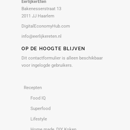
EerlijkerEten
Bakenesserstraat 13
2011 JJ Haarlem
DigitalEconomyHub.com
info@eerlijkereten.nl
OP DE HOOGTE BLIJVEN
Dit contactformulier is alleen beschikbaar
voor ingelogde gebruikers.
Recepten
Food IQ
Superfood
Lifestyle
Home made, DIY Koken