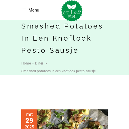
Menu
Smashed Potatoes
In Een Knoflook
Pesto Sausje
Home
-
Diner
-
Smashed potatoes in een knoflook pesto sausje
mrt
29
2025