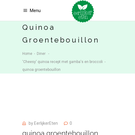
Menu
Quinoa
Groentebouillon
Home
-
Diner
-
'Cheesy' quinoa recept met gamba's en broccoli
-
quinoa groentebouillon
by
EerlijkerEten
0
quinoa groentebouillon