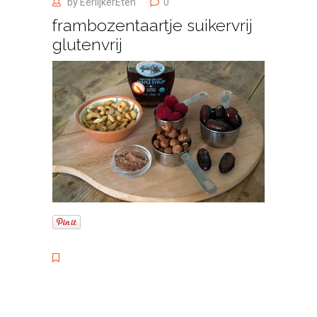
by
EerlijkerEten
0
frambozentaartje suikervrij
glutenvrij