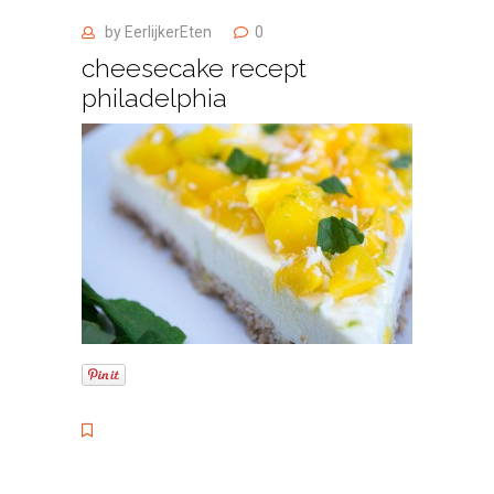
by
EerlijkerEten
0
cheesecake recept
philadelphia