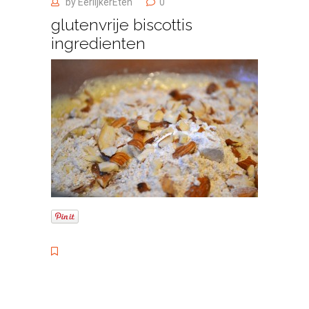
by
EerlijkerEten
0
glutenvrije biscottis
ingredienten