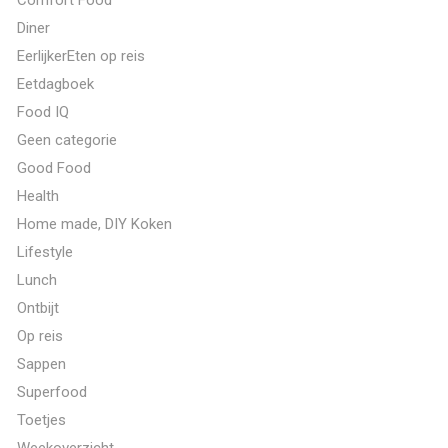
Diner
EerlijkerEten op reis
Eetdagboek
Food IQ
Geen categorie
Good Food
Health
Home made, DIY Koken
Lifestyle
Lunch
Ontbijt
Op reis
Sappen
Superfood
Toetjes
Weekoverzicht