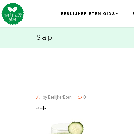
EERLIJKER ETEN GIDS
Sap
by
EerlijkerEten
0
sap