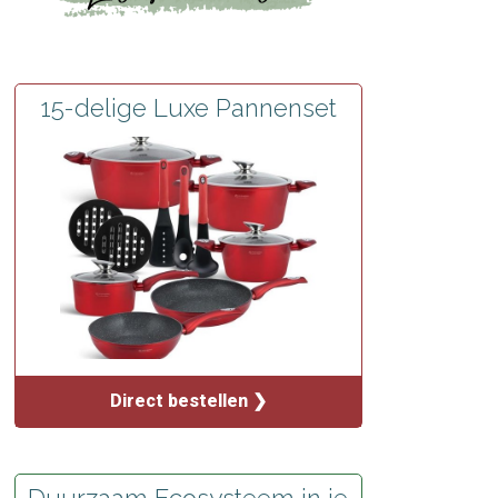
15-delige Luxe Pannenset
Direct bestellen ❯
Duurzaam Ecosysteem in je