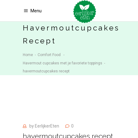
Menu
Havermoutcupcakes
Recept
Home
-
Comfort Food
-
Havermout cupcakes met je favoriete toppings
-
havermoutcupcakes recept
by
EerlijkerEten
0
havermoutcupcakes recept