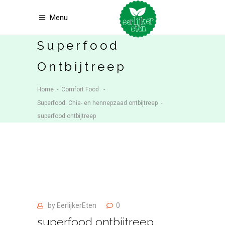
Menu
Superfood
Ontbijtreep
Home
-
Comfort Food
-
Superfood: Chia- en hennepzaad ontbijtreep
-
superfood ontbijtreep
by
EerlijkerEten
0
superfood ontbijtreep