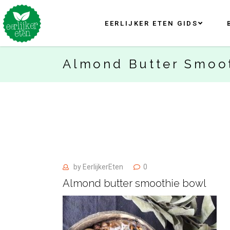
EERLIJKER ETEN GIDS
Almond Butter Smoo
by
EerlijkerEten
0
Almond butter smoothie bowl