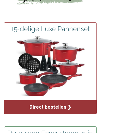
15-delige Luxe Pannenset
Direct bestellen ❯
Duurzaam Ecosysteem in je