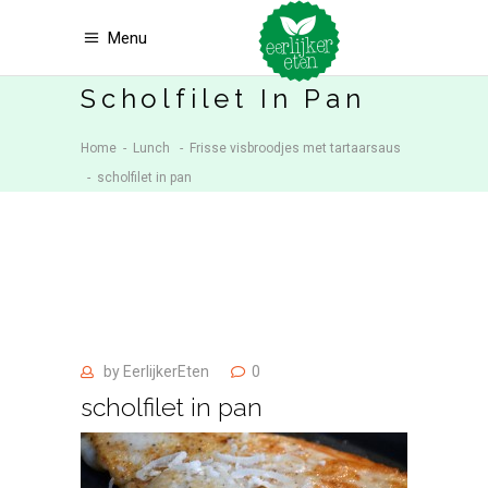
Menu
Scholfilet In Pan
Home
-
Lunch
-
Frisse visbroodjes met tartaarsaus
-
scholfilet in pan
by
EerlijkerEten
0
scholfilet in pan