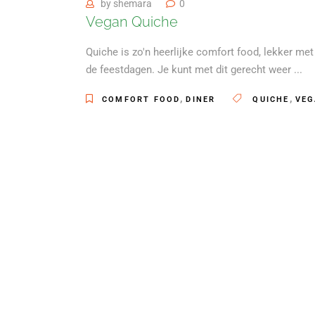
by
shemara
0
Vegan Quiche
Quiche is zo'n heerlijke comfort food, lekker me
de feestdagen. Je kunt met dit gerecht weer
,
,
COMFORT FOOD
DINER
QUICHE
VEG