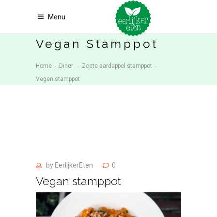
Menu
Vegan Stamppot
Home
-
Diner
-
Zoete aardappel stamppot
-
Vegan stamppot
by
EerlijkerEten
0
Vegan stamppot