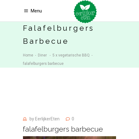
Menu
Falafelburgers
Barbecue
Home
-
Diner
-
5 x vegetarische BBQ
-
falafelburgers barbecue
by
EerlijkerEten
0
falafelburgers barbecue