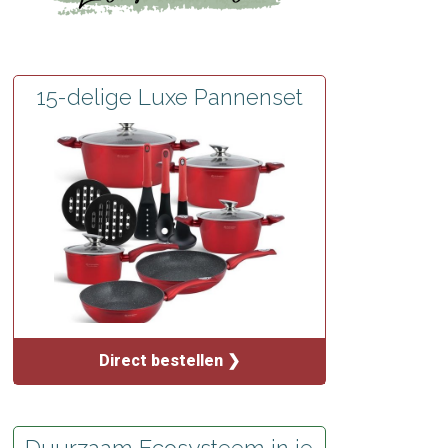
15-delige Luxe Pannenset
Direct bestellen ❯
Duurzaam Ecosysteem in je