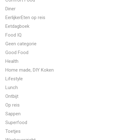
Diner
EerlijkerEten op reis
Eetdagboek
Food IQ
Geen categorie
Good Food
Health
Home made, DIY Koken
Lifestyle
Lunch
Ontbijt
Op reis
Sappen
Superfood
Toetjes
Weekoverzicht