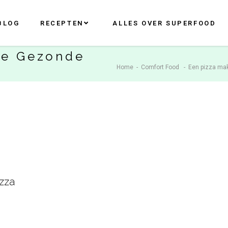
BLOG
RECEPTEN
ALLES OVER SUPERFOOD
De Gezonde
Home
-
Comfort Food
-
Een pizza mak
zza