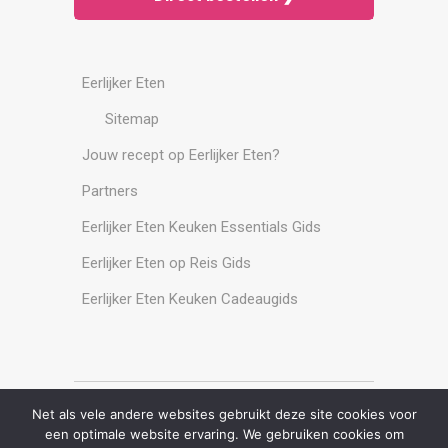
Eerlijker Eten
Sitemap
Jouw recept op Eerlijker Eten?
Partners
Eerlijker Eten Keuken Essentials Gids
Eerlijker Eten op Reis Gids
Eerlijker Eten Keuken Cadeaugids
Net als vele andere websites gebruikt deze site cookies voor
Alle rechten voorbehouden
een optimale website ervaring. We gebruiken cookies om
www.eerlijkereten.nl 2024 c/o
Digital Economy